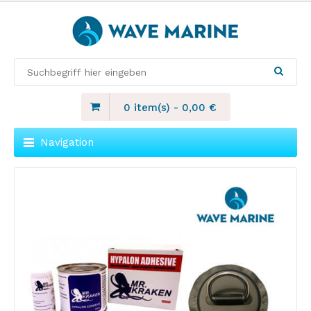
0 item(s)
-
0,00
€
Navigation