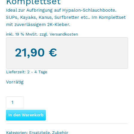
Komplettset
Ideal zur Aufbringung auf Hypalon-Schlauchboote.
SUPs, Kayaks, Kanus, Surfbretter etc.. Im Komplettset
mit zuverlässigem 2K-Kleber.
inkl. 19 % MwSt.
zzgl.
Versandkosten
21,90
€
Lieferzeit:
2 - 4 Tage
Vorrätig
2x
D-
Ring
In den Warenkorb
Pad
/
Kategorien:
Ersatzteile
,
Zubehör