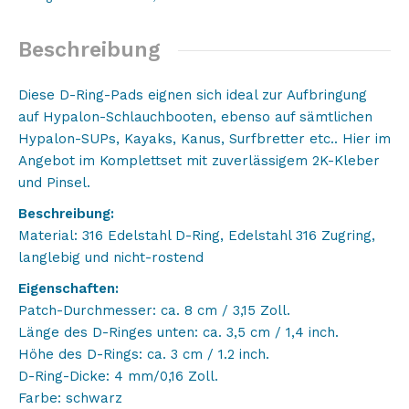
Patch
schwarz
mit
Beschreibung
Mr.
Kraken
Diese D-Ring-Pads eignen sich ideal zur Aufbringung
2K
auf Hypalon-Schlauchbooten, ebenso auf sämtlichen
Hypalon
Hypalon-SUPs, Kayaks, Kanus, Surfbretter etc.. Hier im
Kleber
Angebot im Komplettset mit zuverlässigem 2K-Kleber
im
und Pinsel.
Komplettset
Beschreibung:
Menge
Material: 316 Edelstahl D-Ring, Edelstahl 316 Zugring,
langlebig und nicht-rostend
Eigenschaften:
Patch-Durchmesser: ca. 8 cm / 3,15 Zoll.
Länge des D-Ringes unten: ca. 3,5 cm / 1,4 inch.
Höhe des D-Rings: ca. 3 cm / 1.2 inch.
D-Ring-Dicke: 4 mm/0,16 Zoll.
Farbe: schwarz