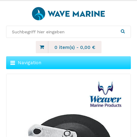
0 item(s)
-
0,00
€
Navigation