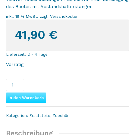
des Bootes mit Abstandshalterstangen
inkl. 19 % MwSt.
zzgl.
Versandkosten
41,90
€
Lieferzeit:
2 - 4 Tage
Vorrätig
Weaver
Teleskopstangen-
Pad
In den Warenkorb
schwarz,
für
Kategorien:
Ersatzteile
,
Zubehör
Abstandshalterstangen
Menge
Beschreibung