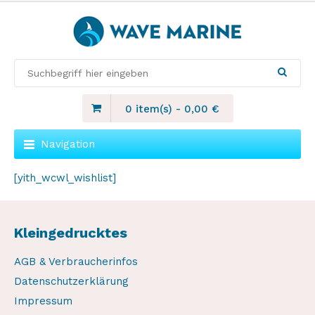
0 item(s)
-
0,00
€
Navigation
[yith_wcwl_wishlist]
Kleingedrucktes
AGB & Verbraucherinfos
Datenschutzerklärung
Impressum