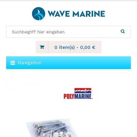
0 item(s)
-
0,00
€
Navigation