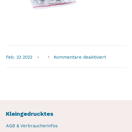
für
Feb.
23
2022
Kommentare deaktiviert
snap-
davit-
screws-
spare-
part
Kleingedrucktes
AGB & Verbraucherinfos