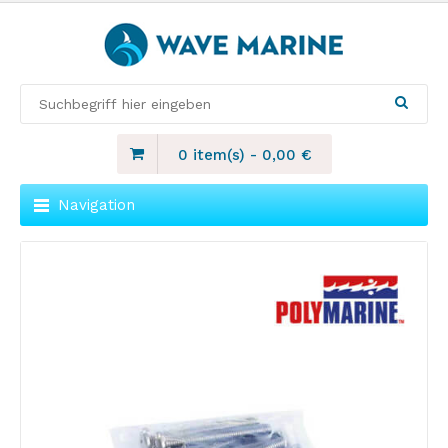
0 item(s)
-
0,00
€
Navigation