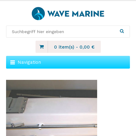
0 item(s)
-
0,00
€
Navigation