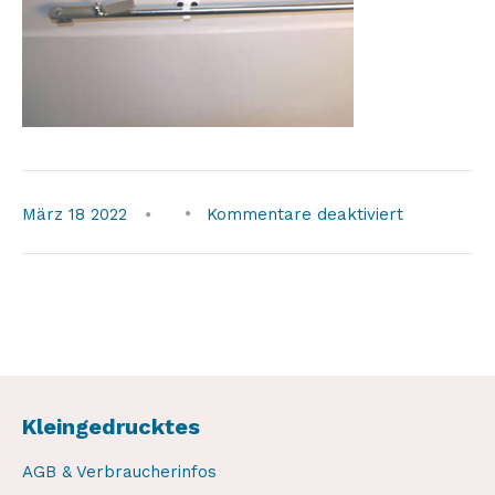
für
März
18
2022
Kommentare deaktiviert
beckson-
clips3
Kleingedrucktes
AGB & Verbraucherinfos