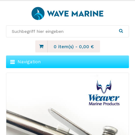
0 item(s)
-
0,00
€
Navigation