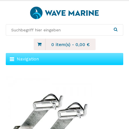
0 item(s)
-
0,00
€
Navigation