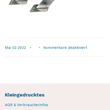
für
Mai
03
2022
Kommentare deaktiviert
weaver-
raised-
extended-
heads
Kleingedrucktes
AGB & Verbraucherinfos