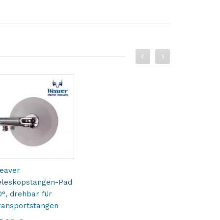
eaver
eleskopstangen-Pad
0°, drehbar für
ransportstangen