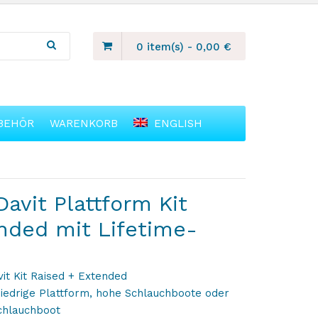
0 item(s)
-
0,00
€
BEHÖR
WARENKORB
ENGLISH
avit Plattform Kit
nded mit Lifetime-
it Kit Raised + Extended
iedrige Plattform, hohe Schlauchboote oder
chlauchboot