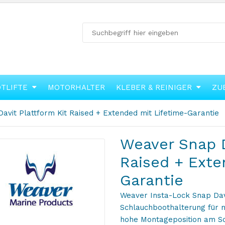
OTLIFTE
MOTORHALTER
KLEBER & REINIGER
ZU
avit Plattform Kit Raised + Extended mit Lifetime-Garantie
Weaver Snap D
Raised + Exte
Garantie
Weaver Insta-Lock Snap Dav
Schlauchboothalterung für n
hohe Montageposition am S