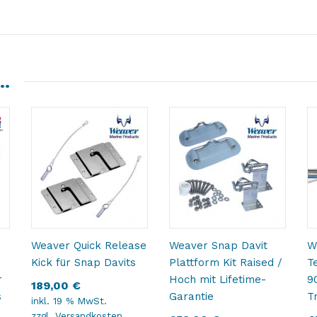
 …
Weaver Quick Release
Weaver Snap Davit
W
Kick für Snap Davits
Plattform Kit Raised /
T
r
Hoch mit Lifetime-
9
189,00
€
s
Garantie
T
inkl. 19 % MwSt.
zzgl.
Versandkosten