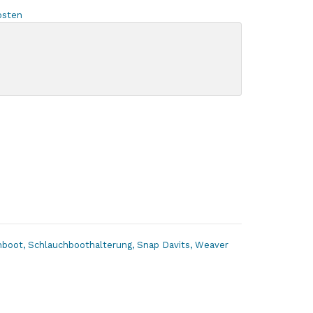
osten
hboot
,
Schlauchboothalterung
,
Snap Davits
,
Weaver