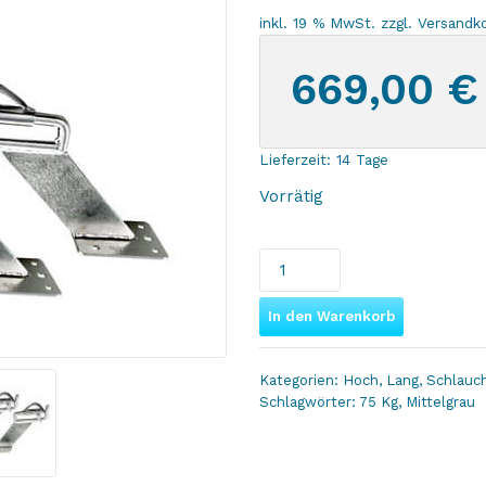
inkl. 19 % MwSt.
zzgl.
Versandk
669,00
€
Lieferzeit:
14 Tage
Vorrätig
Weaver
Snap
Davit
In den Warenkorb
Plattform
Kit
Kategorien:
Hoch
,
Lang
,
Schlauc
Raised
Schlagwörter:
75 Kg
,
Mittelgrau
+
Extended
mit