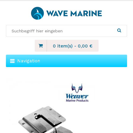
0 item(s)
-
0,00
€
Navigation