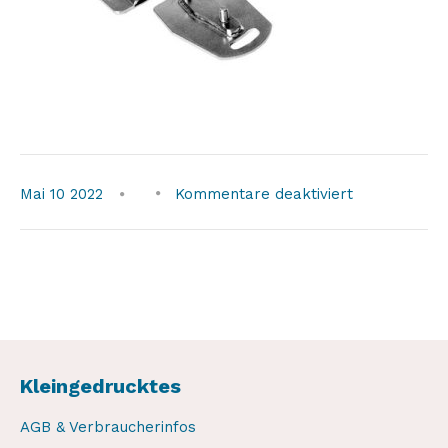
für
Mai
10
2022
Kommentare deaktiviert
weaver-
winch-
removal-
kit1
Kleingedrucktes
AGB & Verbraucherinfos