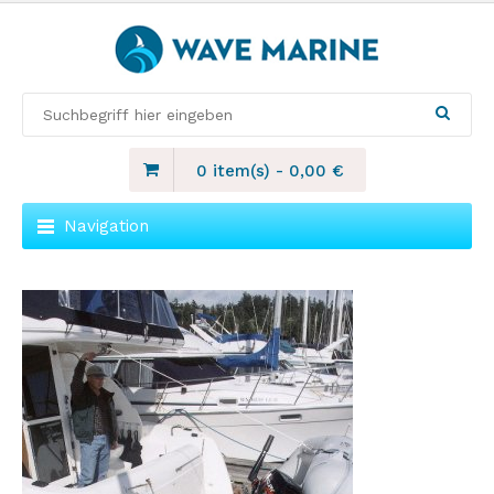
0 item(s)
-
0,00
€
Navigation