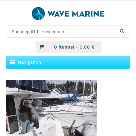
0 item(s)
-
0,00
€
Navigation