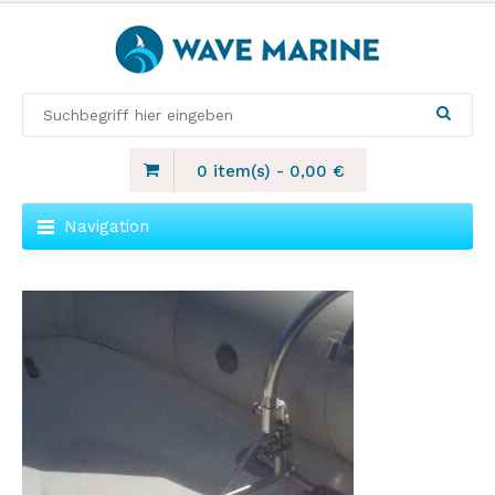
0 item(s)
-
0,00
€
Navigation