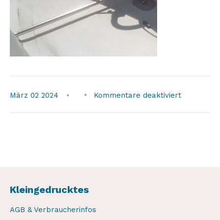
für
März
02
2024
Kommentare deaktiviert
rbd201arc
Kleingedrucktes
AGB & Verbraucherinfos