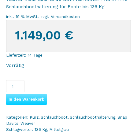
Schlauchboothalterung für Boote bis 136 Kg
inkl. 19 % MwSt.
zzgl.
Versandkosten
1.149,00
€
Lieferzeit:
14 Tage
Vorrätig
Weaver
Front
Arc
In den Warenkorb
Snap
Davit
Kategorien:
Kurz
,
Schlauchboot
,
Schlauchboothalterung
,
Snap
Plattform
Davits
,
Weaver
Kit
Schlagwörter:
136 Kg
,
Mittelgrau
RBD201