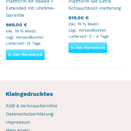
Plattform Kit Raised +
Plattform Set Extra
Extended mit Lifetime-
Schlauchboot-Halterung
Garantie
619,00
€
inkl. 19 % MwSt.
669,00
€
zzgl.
Versandkosten
inkl. 19 % MwSt.
Lieferzeit:
2 - 4 Tage
zzgl.
Versandkosten
Lieferzeit:
14 Tage
In den Warenkorb
In den Warenkorb
Kleingedrucktes
AGB & Verbraucherinfos
Datenschutzerklärung
Impressum
Mein Konto