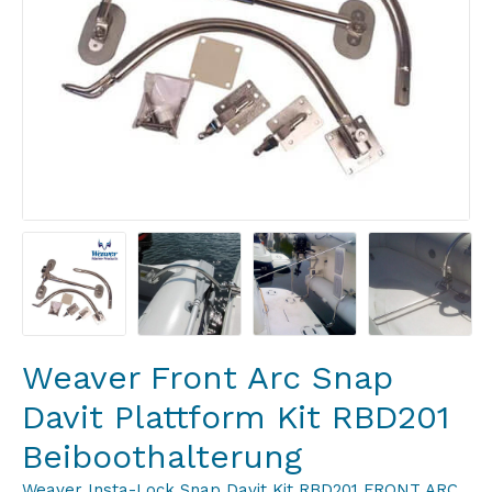
Weaver Front Arc Snap
Davit Plattform Kit RBD201
Beiboothalterung
Weaver Insta-Lock Snap Davit Kit RBD201 FRONT ARC