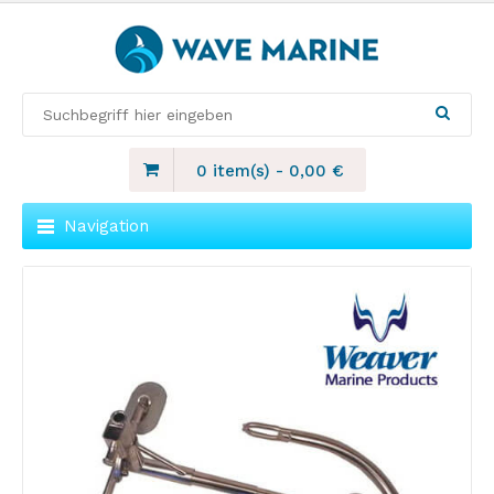
0 item(s)
-
0,00
€
Navigation