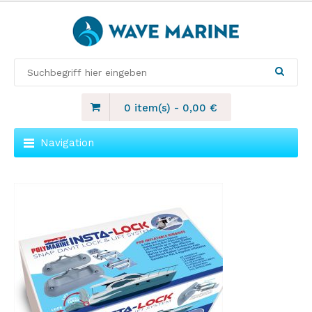
0 item(s)
-
0,00
€
Navigation