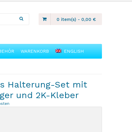
0 item(s)
-
0,00
€
BEHÖR
WARENKORB
ENGLISH
ts Halterung-Set mit
ger und 2K-Kleber
osten