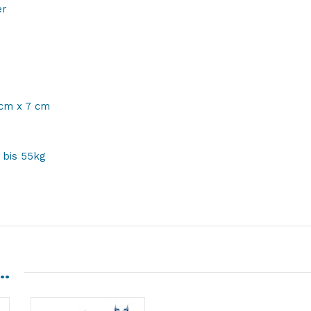
er
 cm x 7 cm
 bis 55kg
 …