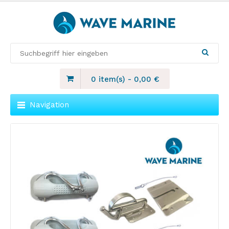
0 item(s)
-
0,00
€
Navigation