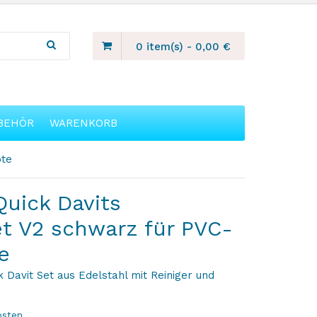
0 item(s)
-
0,00
€
BEHÖR
WARENKORB
ote
uick Davits
t V2 schwarz für PVC-
e
 Davit Set aus Edelstahl mit Reiniger und
osten