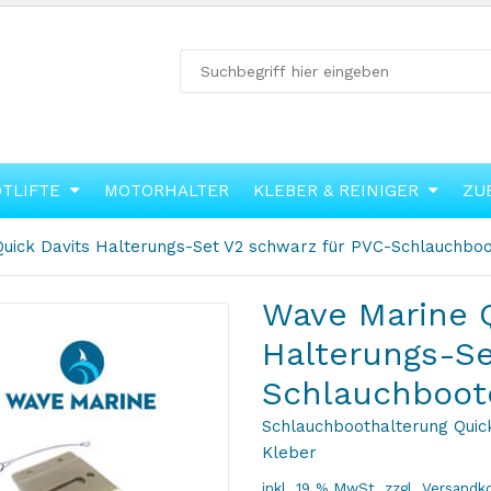
OTLIFTE
MOTORHALTER
KLEBER & REINIGER
ZU
uick Davits Halterungs-Set V2 schwarz für PVC-Schlauchbo
Wave Marine Q
Halterungs-Se
Schlauchboot
Schlauchboothalterung Quick
Kleber
inkl. 19 % MwSt.
zzgl.
Versandk