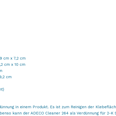
,9 cm x 7,2 cm
2,2 cm x 10 cm
cm
 9,2 cm
ht)
dünnung in einem Produkt. Es ist zum Reinigen der Klebeflä
benso kann der ADECO Cleaner 264 als Verdünnung für 2-K 