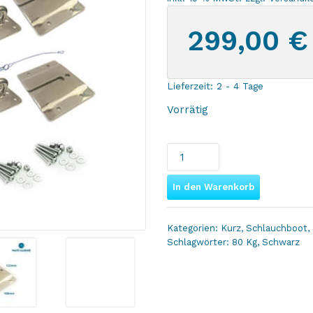
299,00
€
Lieferzeit:
2 - 4 Tage
Vorrätig
Wave
Marine
Quick
In den Warenkorb
Davits
Halterungs-
Kategorien:
Kurz
,
Schlauchboot
,
Set
Schlagwörter:
80 Kg
,
Schwarz
V2
schwarz
für
PVC-