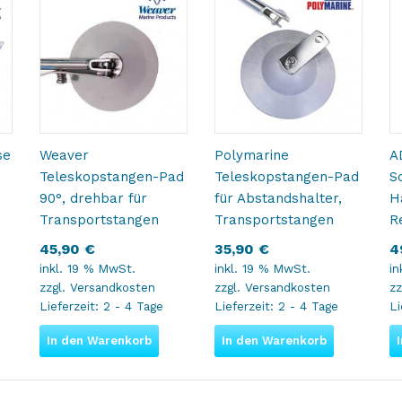
se
Weaver
Polymarine
A
Teleskopstangen-Pad
Teleskopstangen-Pad
S
90°, drehbar für
für Abstandshalter,
H
Transportstangen
Transportstangen
R
45,90
€
35,90
€
4
inkl. 19 % MwSt.
inkl. 19 % MwSt.
in
zzgl.
Versandkosten
zzgl.
Versandkosten
zz
Lieferzeit:
2 - 4 Tage
Lieferzeit:
2 - 4 Tage
Li
In den Warenkorb
In den Warenkorb