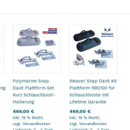
Polymarine Snap
Weaver Snap Davit Kit
ung
Davit Plattform Set
Plattform RBD100 für
Kurz Schlauchboot-
Schlauchboote mit
Halterung
Lifetime Garantie
469,00
€
469,00
€
inkl. 19 % MwSt.
inkl. 19 % MwSt.
zzgl.
Versandkosten
zzgl.
Versandkosten
Lieferzeit:
2 - 4 Tage
Lieferzeit:
2 - 4 Tage