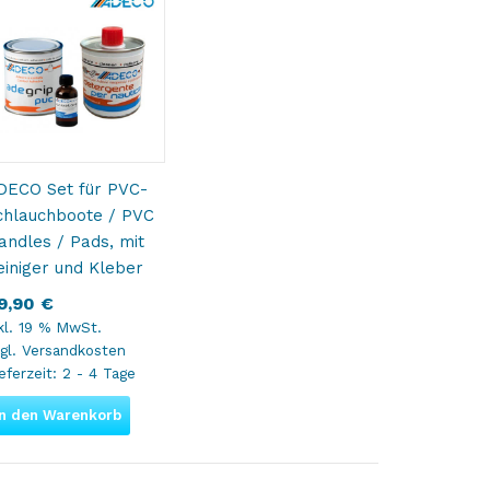
DECO Set für PVC-
chlauchboote / PVC
andles / Pads, mit
einiger und Kleber
9,90
€
kl. 19 % MwSt.
gl.
Versandkosten
eferzeit:
2 - 4 Tage
In den Warenkorb