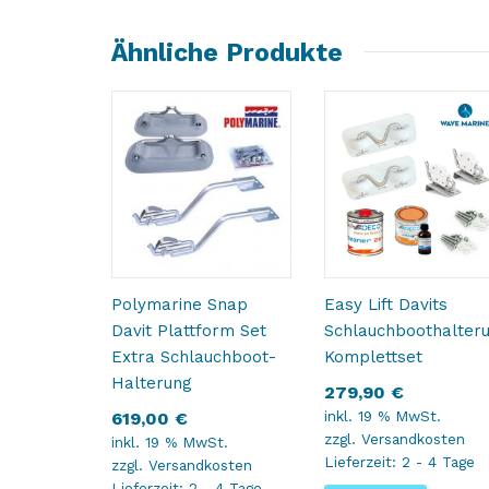
Ähnliche Produkte
Polymarine Snap
Easy Lift Davits
Davit Plattform Set
Schlauchboothalter
Extra Schlauchboot-
Komplettset
Halterung
279,90
€
inkl. 19 % MwSt.
619,00
€
zzgl.
Versandkosten
inkl. 19 % MwSt.
Lieferzeit:
2 - 4 Tage
zzgl.
Versandkosten
Lieferzeit:
2 - 4 Tage