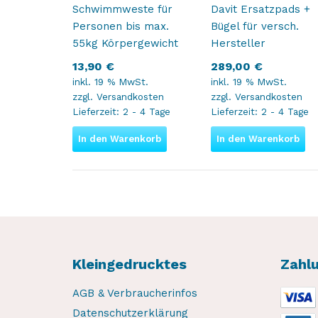
Schwimmweste für
Davit Ersatzpads +
Personen bis max.
Bügel für versch.
55kg Körpergewicht
Hersteller
13,90
€
289,00
€
inkl. 19 % MwSt.
inkl. 19 % MwSt.
zzgl.
Versandkosten
zzgl.
Versandkosten
Lieferzeit:
2 - 4 Tage
Lieferzeit:
2 - 4 Tage
In den Warenkorb
In den Warenkorb
Kleingedrucktes
Zahl
AGB & Verbraucherinfos
Datenschutzerklärung