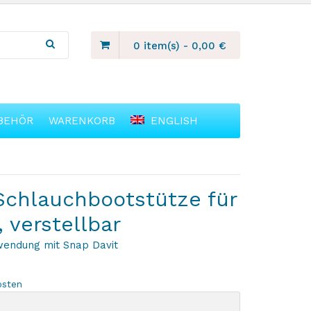
0 item(s)
-
0,00
€
BEHÖR
WARENKORB
ENGLISH
Schlauchbootstütze für
 verstellbar
wendung mit Snap Davit
osten