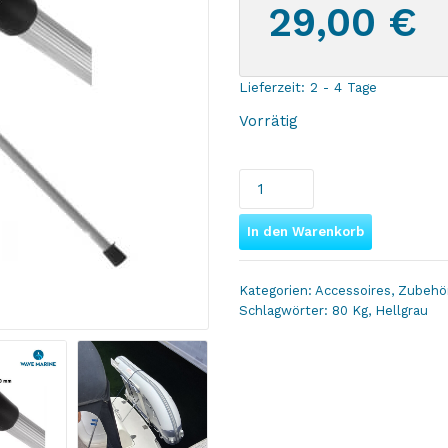
29,00
€
Lieferzeit:
2 - 4 Tage
Vorrätig
Wave
Marine
Schlauchbootstütze
In den Warenkorb
für
den
Kategorien:
Accessoires
,
Zubehö
Transport,
Schlagwörter:
80 Kg
,
Hellgrau
verstellbar
Menge