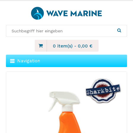
0 item(s)
-
0,00
€
Navigation