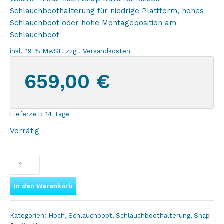
Schlauchboothalterung für niedrige Plattform, hohes
Schlauchboot oder hohe Montageposition am
Schlauchboot
inkl. 19 % MwSt.
zzgl.
Versandkosten
659,00
€
Lieferzeit:
14 Tage
Vorrätig
Weaver
Snap
Davit
In den Warenkorb
Plattform
Kit
Kategorien:
Hoch
,
Schlauchboot
,
Schlauchboothalterung
,
Snap
Raised