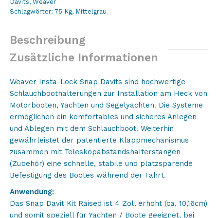
Davits
,
Weaver
/
Schlagwörter:
75 Kg
,
Mittelgrau
Hoch
mit
Beschreibung
Lifetime-
Garantie
Zusätzliche Informationen
Menge
Weaver Insta-Lock Snap Davits sind hochwertige
Schlauchboothalterungen zur Installation am Heck von
Motorbooten, Yachten und Segelyachten. Die Systeme
ermöglichen ein komfortables und sicheres Anlegen
und Ablegen mit dem Schlauchboot. Weiterhin
gewährleistet der patentierte Klappmechanismus
zusammen mit Teleskopabstandshalterstangen
(Zubehör) eine schnelle, stabile und platzsparende
Befestigung des Bootes während der Fahrt.
Anwendung:
Das Snap Davit Kit Raised ist 4 Zoll erhöht (ca. 10,16cm)
und somit speziell für Yachten / Boote geeignet, bei